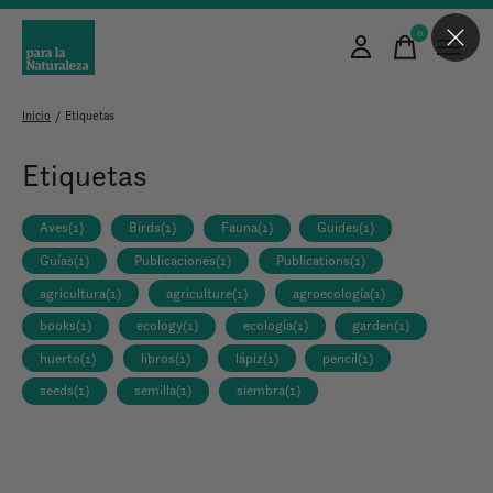
0
items
Inicio
/
Etiquetas
Etiquetas
Aves
(1)
Birds
(1)
Fauna
(1)
Guides
(1)
Guías
(1)
Publicaciones
(1)
Publications
(1)
agricultura
(1)
agriculture
(1)
agroecología
(1)
books
(1)
ecology
(1)
ecología
(1)
garden
(1)
huerto
(1)
libros
(1)
lápiz
(1)
pencil
(1)
seeds
(1)
semilla
(1)
siembra
(1)