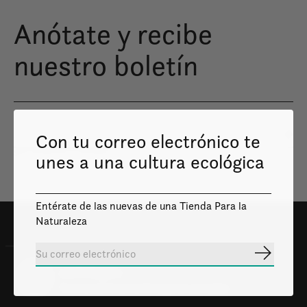
Anótate y recibe
nuestro boletín
Con tu correo electrónico te
Susc
Solo enviaremos lo necesario
unes a una cultura ecológica
Entérate de las nuevas de una Tienda Para la
Naturaleza
Suscribir
100% Seguro
Tus transacciones serán seguras y privadas.