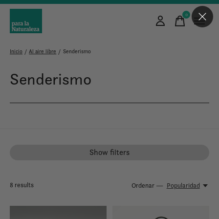
0
items
Inicio
/
Al aire libre
/
Senderismo
Senderismo
Show filters
8
results
Ordenar —
Popularidad