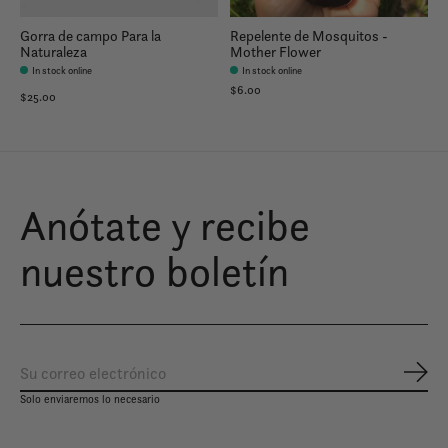
Gorra de campo Para la
Repelente de Mosquitos -
Naturaleza
Mother Flower
In stock online
In stock online
$6.00
$25.00
Anótate y recibe
nuestro boletín
Susc
Solo enviaremos lo necesario