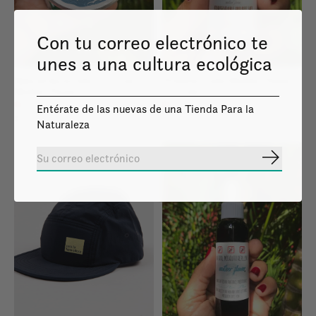
Con tu correo electrónico te
unes a una cultura ecológica
Natural Sunscreen 2 ounces –
Protector solar Mother Flower
Mother Flower
con color
Out of stock online
Out of stock online
Entérate de las nuevas de una Tienda Para la
$20.00
$7.00
Naturaleza
Suscribir