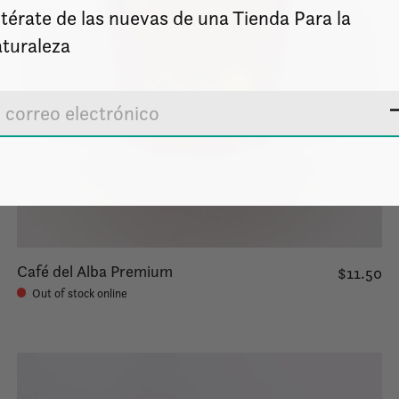
térate de las nuevas de una Tienda Para la
turaleza
Café del Alba Premium
$11.50
Out of stock online