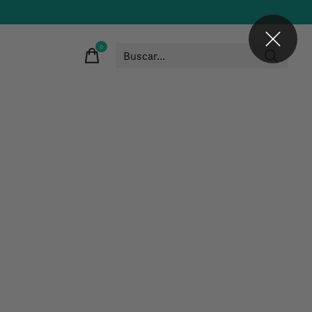
0
items