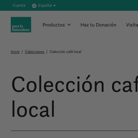
Cuenta
Español
Productos
Haz tu Donación
Visít
Inicio
/
Colecciones
/
Colección café local
Colección ca
local