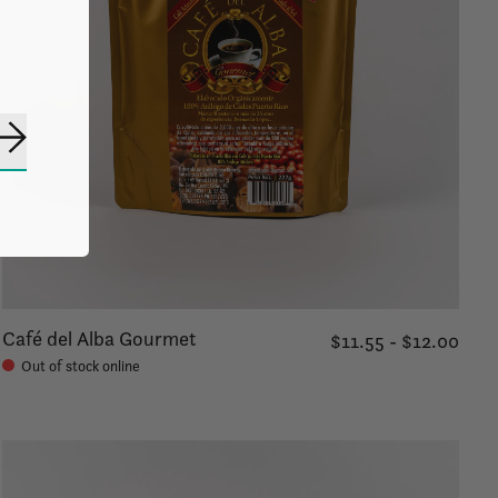
Suscribirse
Café del Alba Gourmet
$11.55 - $12.00
Out of stock online