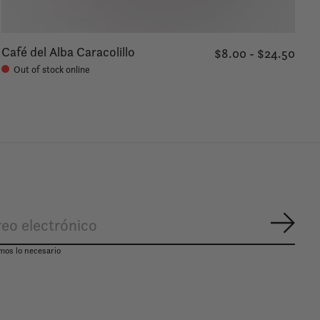
Café del Alba Caracolillo
$8.00 - $24.50
Out of stock online
Suscr
mos lo necesario