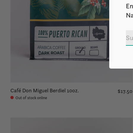
En
Na
Café Don Miguel Berdiel 10oz.
$17.50
Out of stock online