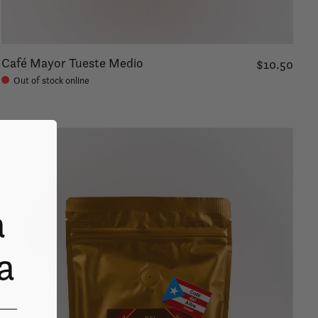
Café Mayor Tueste Medio
$10.50
Out of stock online
a
a