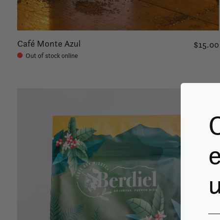
Café Monte Azul
$15.00
Out of stock online
e
u