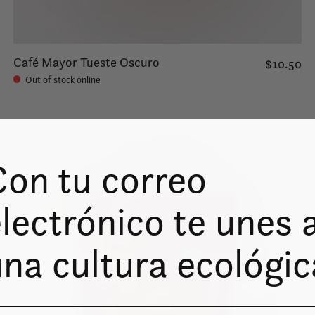
Café Mayor Tueste Oscuro
$10.50
Out of stock online
Con tu correo
lectrónico te unes 
na cultura ecológic