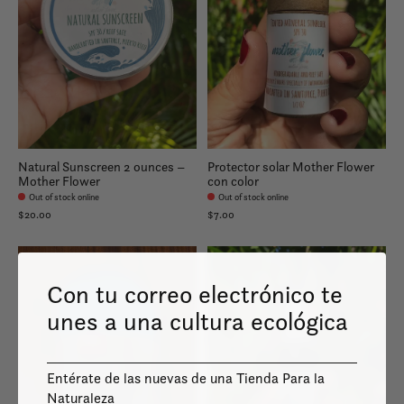
Natural Sunscreen 2 ounces –
Protector solar Mother Flower
Mother Flower
con color
Out of stock online
Out of stock online
$20.00
$7.00
Con tu correo electrónico te
unes a una cultura ecológica
Entérate de las nuevas de una Tienda Para la
Naturaleza