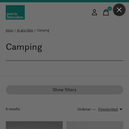
0
items
Inicio
/
Al aire libre
/
Camping
Camping
Show filters
6
results
Ordenar —
Popularidad