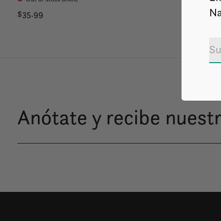
Na
$35.99
Anótate y recibe nuestr