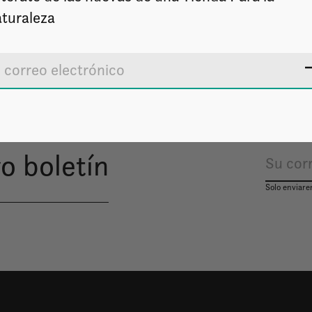
turaleza
o boletín
Solo enviare