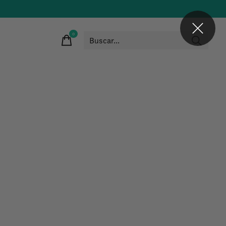
0
items