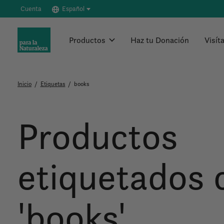
Cuenta
Español
Productos
Haz tu Donación
Visít
Inicio
/
Etiquetas
/
books
Productos
etiquetados
'books'