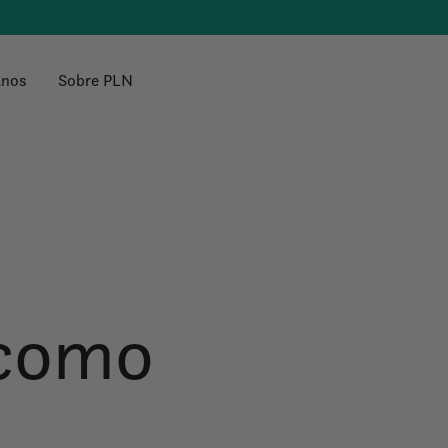
anos
Sobre PLN
 como