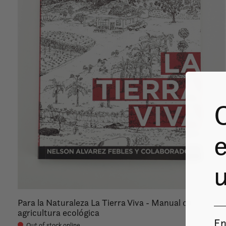
e
u
Para la Naturaleza La Tierra Viva - Manual de
agricultura ecológica
En
Out of stock online