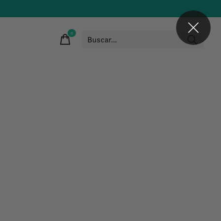
0
items