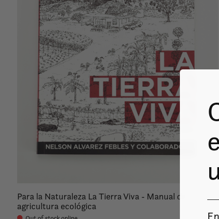
e
u
Para la Naturaleza La Tierra Viva - Manual de
agricultura ecológica
En
Out of stock online