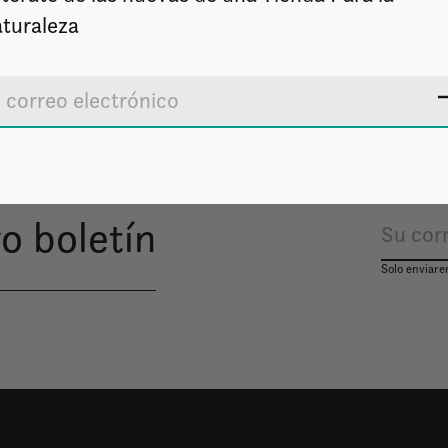
turaleza
o boletín
Solo enviare