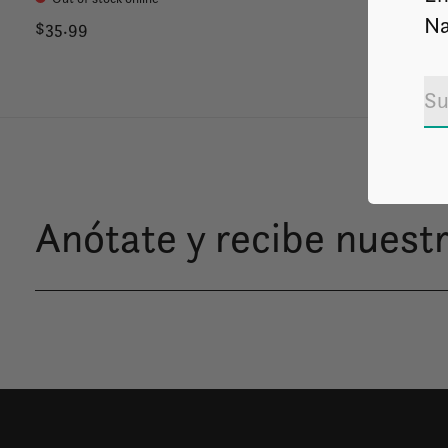
Na
$35.99
Anótate y recibe nuestr