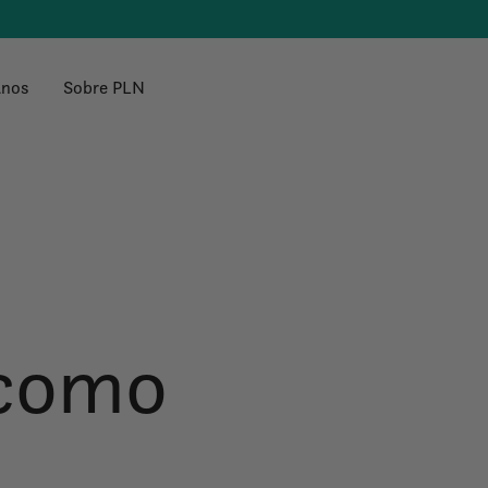
anos
Sobre PLN
 como