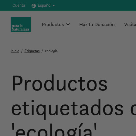
Cuenta
Español
Productos
Haz tu Donación
Visít
Inicio
/
Etiquetas
/
ecología
Productos
etiquetados
'ecología'