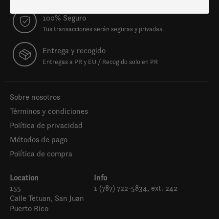
100% Seguro
Tus transacciones serán seguras y privadas.
Entrega y recogido
Entregas a PR y EU / Recogido solo en PR
Sobre nosotros
Términos y condiciones
Política de privacidad
Métodos de pago
Política de compra
Location
Info
155
1 (787) 722-5834, ext. 242
Calle Tetuan, San Juan
Puerto Rico
Español