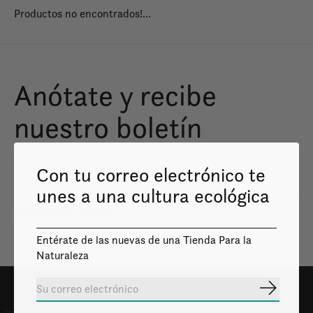
Productos no encontrados!...
Anótate y recibe
nuestro boletín
Con tu correo electrónico te
unes a una cultura ecológica
Susc
Solo enviaremos lo necesario
Entérate de las nuevas de una Tienda Para la
Naturaleza
Suscribir