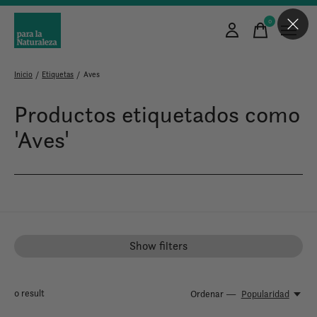
0
items
Inicio
/
Etiquetas
/
Aves
Productos etiquetados como
'Aves'
Show filters
0
result
Ordenar —
Popularidad