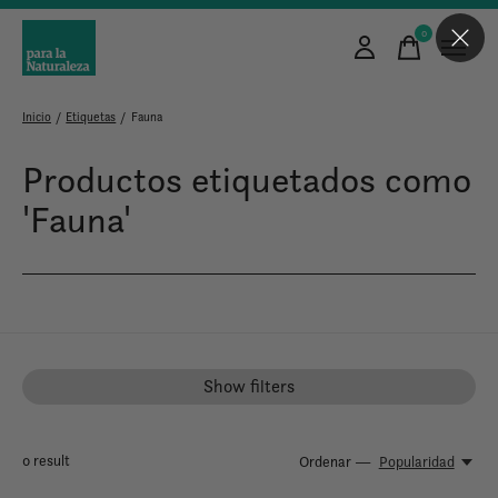
0
items
Inicio
/
Etiquetas
/
Fauna
Productos etiquetados como
'Fauna'
Show filters
0
result
Ordenar —
Popularidad