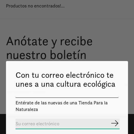
Productos no encontrados!...
Anótate y recibe
nuestro boletín
Con tu correo electrónico te
unes a una cultura ecológica
Susc
Solo enviaremos lo necesario
Entérate de las nuevas de una Tienda Para la
Naturaleza
Suscribir