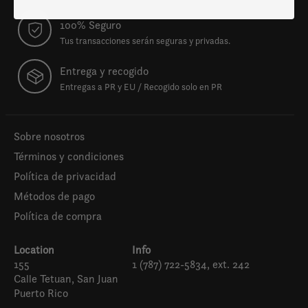
100% Seguro
Tus transacciones serán seguras y privadas.
Entrega y recogido
Entregas a PR y EU / Recogido solo en PR
Sobre nosotros
Términos y condiciones
Política de privacidad
Métodos de pago
Política de compra
Location
Info
155
1 (787) 722-5834, ext. 242
Calle Tetuan, San Juan
Puerto Rico
Español