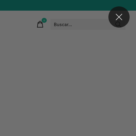
0
items