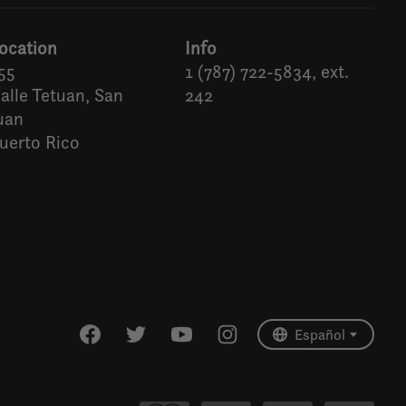
ocation
Info
55
1 (787) 722-5834, ext.
alle Tetuan, San
242
uan
uerto Rico
Español
English (US)
Español