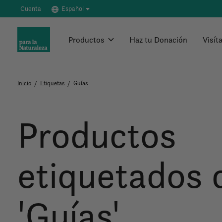
Cuenta
Español
Productos
Haz tu Donación
Visít
Inicio
/
Etiquetas
/
Guías
Productos
etiquetados
'Guías'