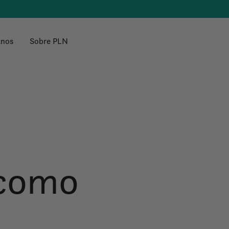
anos
Sobre PLN
 como