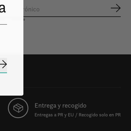
a
Suscr
mos lo necesario
Suscribirse
Entrega y recogido
Entregas a PR y EU / Recogido solo en PR