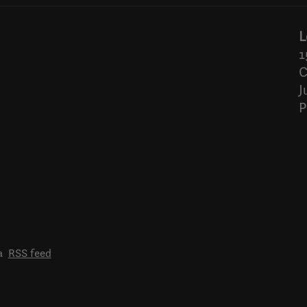
L
1
C
J
P
a
RSS feed