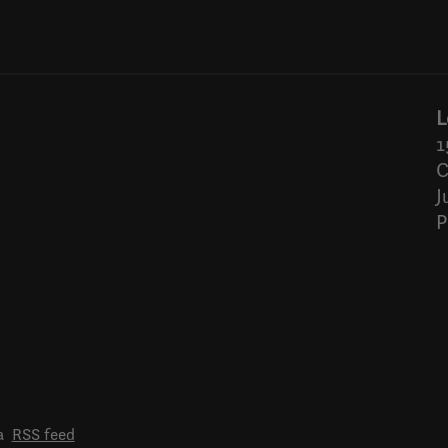
L
1
C
J
P
a
RSS feed