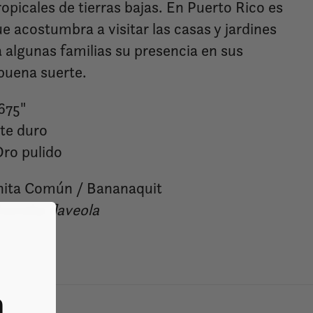
opicales de tierras bajas. En Puerto Rico es
e acostumbra a visitar las casas y jardines
a algunas familias su presencia en sus
buena suerte.
.675"
lte duro
Oro pulido
ita Común / Bananaquit
oereba flaveola
a