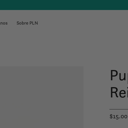
anos
Sobre PLN
Pu
Re
$15.00