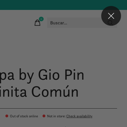
0
items
pa by Gio Pin
inita Común
Out of stock online
Not in store
:
Check availability