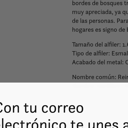
bordes de bosques tr
muy apreciada, ya qu
de las personas. Par
hogares es signo de 
Tamaño del alfiler: 1
Tipo de alfiler: Esma
Acabado del metal: 
Nombre común: Rein
Nombre científico:
C
Con tu correo
lectrónico te unes 