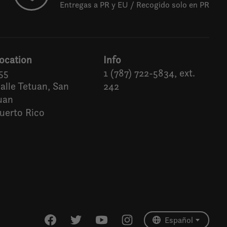
Entregas a PR y EU / Recogido solo en PR
ocation
Info
55
1 (787) 722-5834, ext.
alle Tetuan, San
242
uan
uerto Rico
Español
English (US)
Español