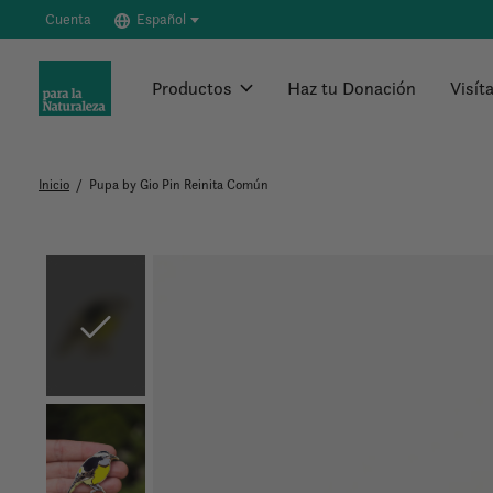
Cuenta
Español
Productos
Haz tu Donación
Visít
Inicio
/
Pupa by Gio Pin Reinita Común
Slideshow Items