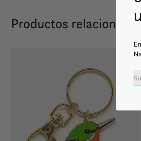
u
Productos relacionado
En
Carousel items
Na