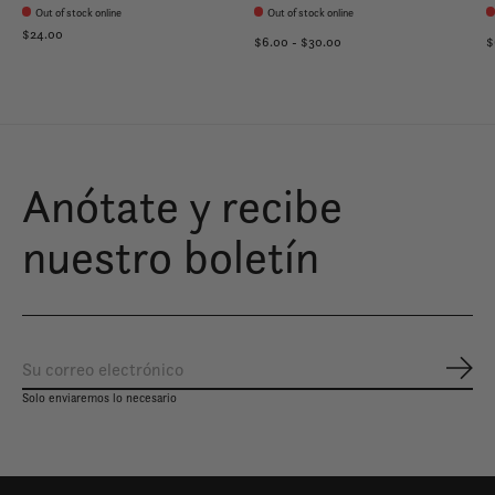
Out of stock online
Out of stock online
$24.00
$6.00 - $30.00
$
Anótate y recibe
nuestro boletín
Susc
Solo enviaremos lo necesario