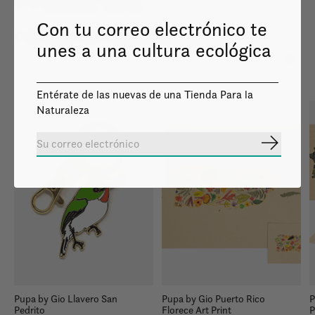
Productos
relacionados
Con tu correo electrónico te
unes a una cultura ecológica
Carousel items
Entérate de las nuevas de una Tienda Para la
Naturaleza
Suscribir
Pupa by Gio Llavero San
Pupa by Gio Puerto Rico
P
Pedrito
Florece Art Print
P