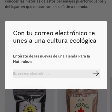
conocer las historias de estos personajes puertorriqueños y
del lugar en que descansan en su última morada.
Con tu correo electrónico te
Productos
unes a una cultura ecológica
relacionados
Entérate de las nuevas de una Tienda Para la
Naturaleza
Carousel items
Suscribir