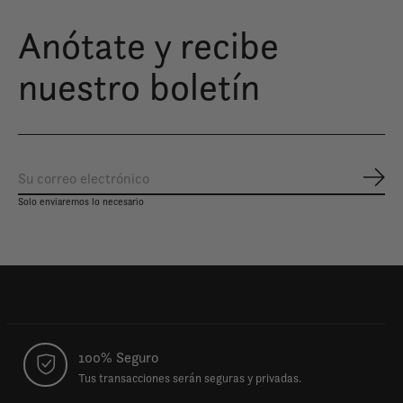
Anótate y recibe
nuestro boletín
Susc
Solo enviaremos lo necesario
100% Seguro
Tus transacciones serán seguras y privadas.