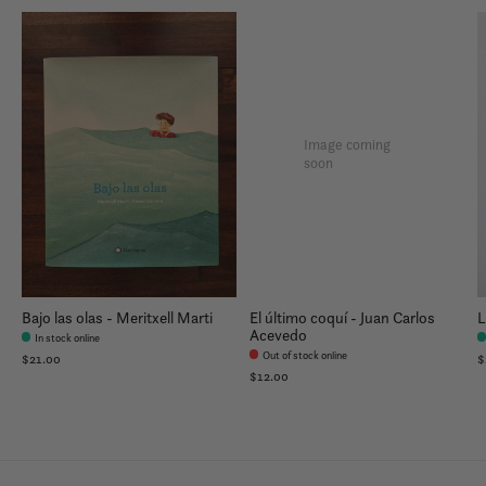
Image coming
soon
Bajo las olas - Meritxell Marti
El último coquí - Juan Carlos
L
Acevedo
In stock online
Out of stock online
$21.00
$
$12.00