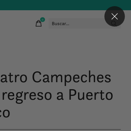
0
items
atro Campeches
 regreso a Puerto
co