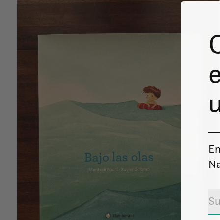
e
u
En
Na