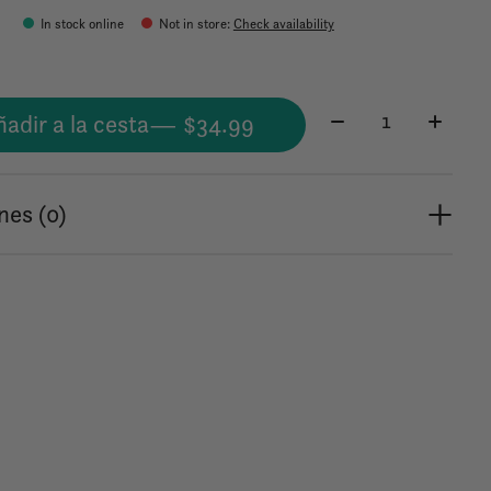
9
In stock online
Not in store
:
Check availability
Cantidad:
adir a la cesta
— $34.99
nes (0)