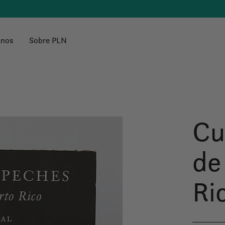
anos
Sobre PLN
Cu
de
Ri