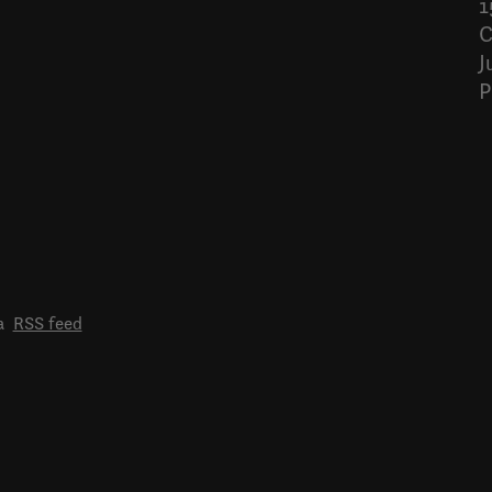
1
C
J
P
a
RSS feed