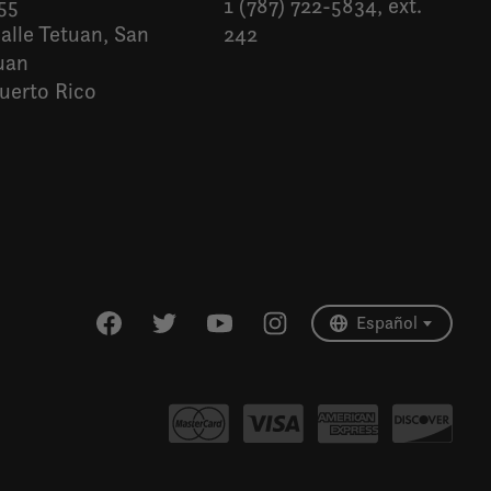
55
1 (787) 722-5834, ext.
alle Tetuan, San
242
uan
uerto Rico
Español
English (US)
Español