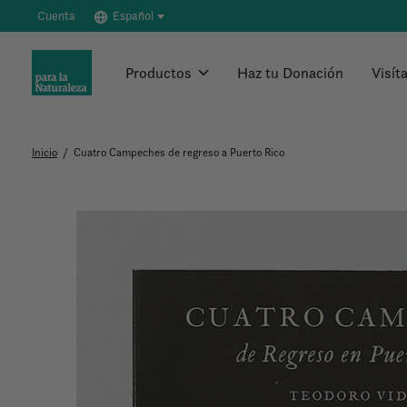
Cuenta
Español
Productos
Haz tu Donación
Visít
Inicio
/
Cuatro Campeches de regreso a Puerto Rico
Slideshow Items