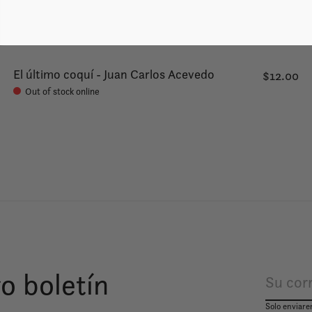
El último coquí - Juan Carlos Acevedo
$12.00
Out of stock online
o boletín
Solo enviare