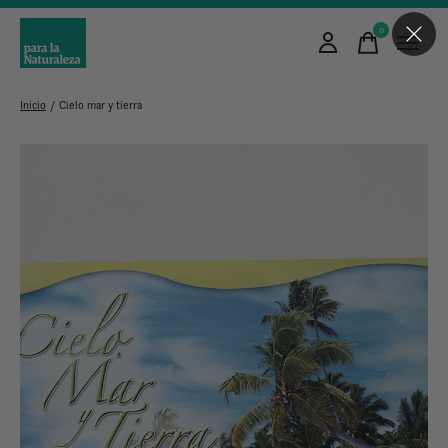
0
items
Inicio
/
Cielo mar y tierra
Slideshow Items