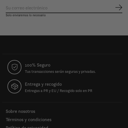
Susc
Solo enviaremos lo necesario
100% Seguro
Tus transacciones serán seguras y privadas.
Entrega y recogido
Entregas a PR y EU / Recogido solo en PR
Sobre nosotros
Términos y condiciones
Política de privacidad