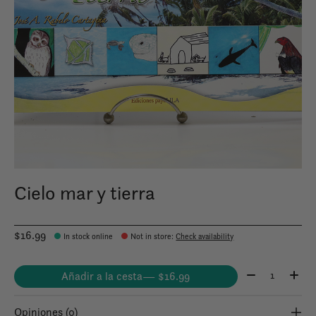
Cielo mar y tierra
$16.99
In stock online
Not in store
:
Check availability
Cantidad:
Añadir a la cesta
— $16.99
Opiniones (0)