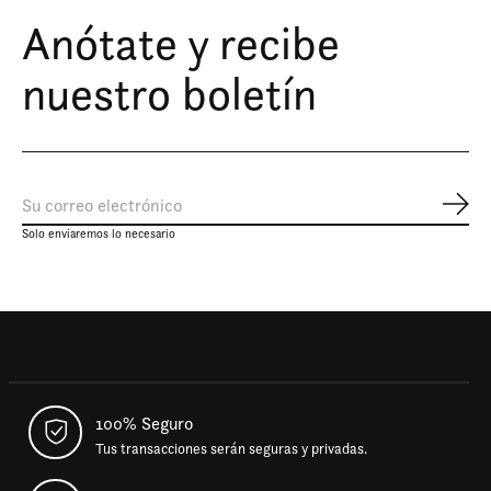
Anótate y recibe
nuestro boletín
Susc
Solo enviaremos lo necesario
100% Seguro
Tus transacciones serán seguras y privadas.