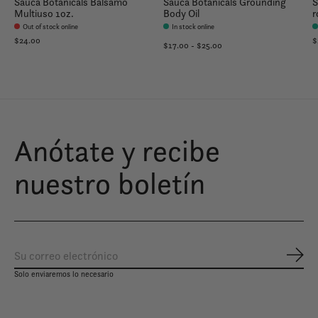
Sauca Botanicals Bálsamo
Sauca Botanicals Grounding
S
Multiuso 1oz.
Body Oil
r
Out of stock online
In stock online
$24.00
$
$17.00 - $25.00
Anótate y recibe
nuestro boletín
Susc
Solo enviaremos lo necesario