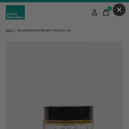
0
items
Inicio
/
Sauca Botanicals Bálsamo Multiuso 1oz.
Slideshow Items