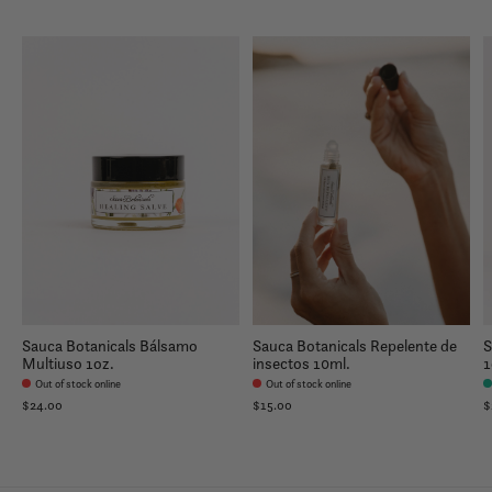
Carousel items
Sauca Botanicals Bálsamo
Sauca Botanicals Repelente de
S
Multiuso 1oz.
insectos 10ml.
1
Out of stock online
Out of stock online
$24.00
$15.00
$