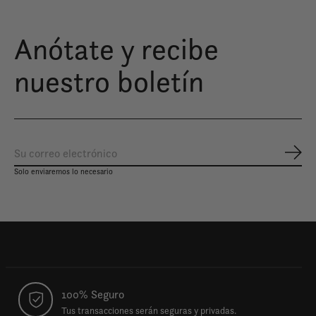
Anótate y recibe
nuestro boletín
Susc
Solo enviaremos lo necesario
100% Seguro
Tus transacciones serán seguras y privadas.