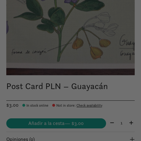
Post Card PLN – Guayacán
$3.00
In stock online
Not in store
:
Check availability
Cantidad:
Añadir a la cesta
— $3.00
Opiniones (0)