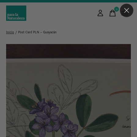
0
items
Inicio
/
Post Card PLN – Guayacán
Slideshow Items