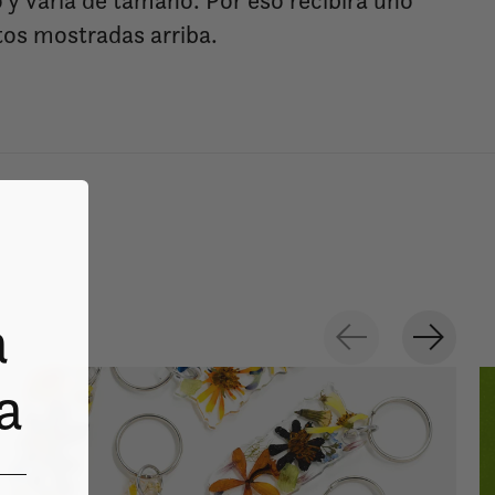
o y varía de tamaño. Por eso recibirá uno
otos mostradas arriba.
a
a