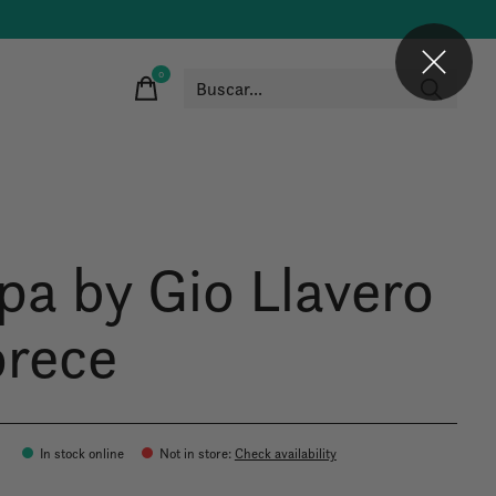
0
items
pa by Gio Llavero
orece
In stock online
Not in store
:
Check availability