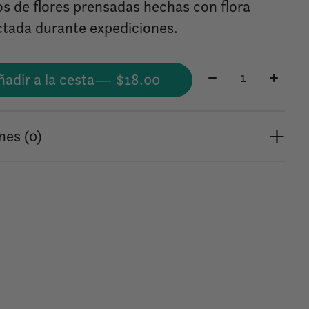
os de flores prensadas hechas con flora
ctada durante expediciones.
Cantidad:
ñadir a la cesta
— $18.00
nes (0)