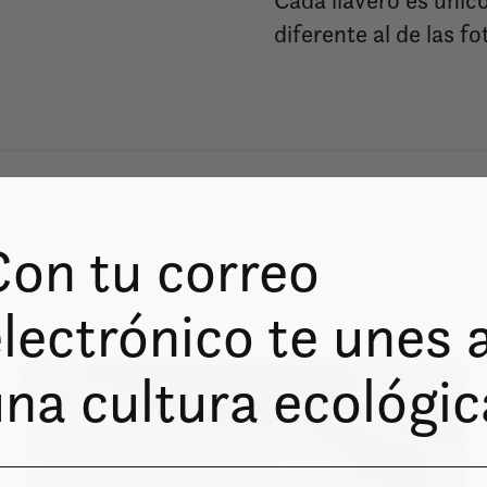
Cada llavero es únic
diferente al de las f
Con tu correo
s
lectrónico te unes 
na cultura ecológic