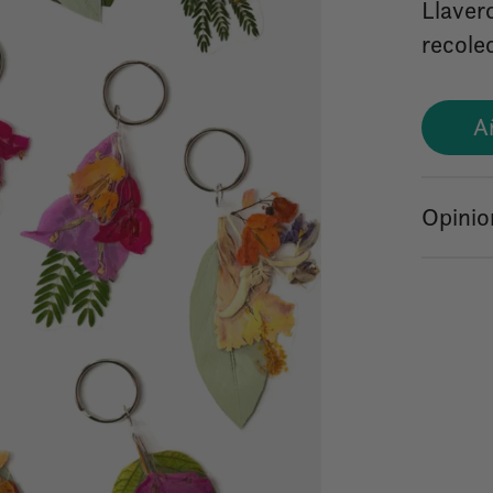
Llaver
recole
A
Opinio