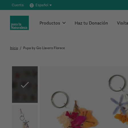
Cuenta
Español
Productos
Haz tu Donación
Visít
Inicio
/
Pupa by Gio Llavero Florece
Slideshow Items