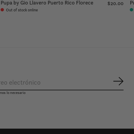
Pupa by Gio Llavero Puerto Rico Florece
P
$20.00
Out of stock online
Suscr
mos lo necesario