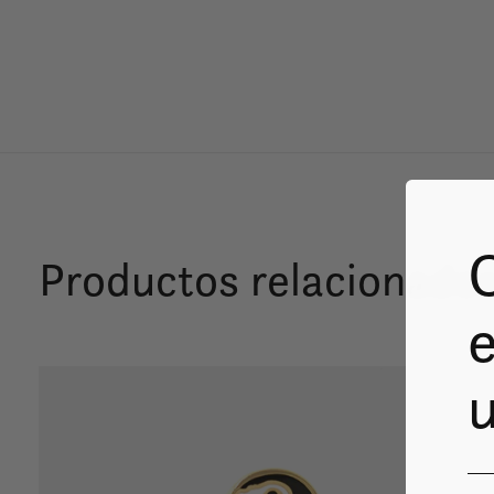
Productos relacionado
e
Carousel items
u