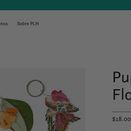
anos
Sobre PLN
Pu
Fl
$18.00