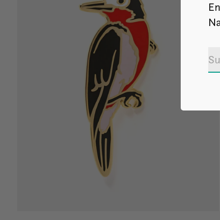
En
Na