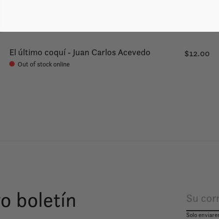
El último coquí - Juan Carlos Acevedo
$12.00
Out of stock online
o boletín
Solo enviare