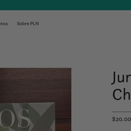
anos
Sobre PLN
Ju
Ch
$20.0