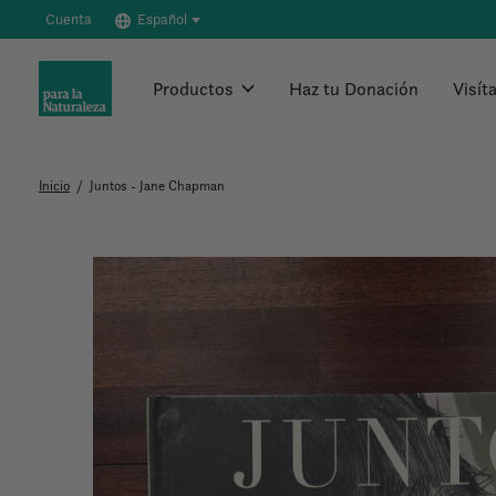
Cuenta
Español
Productos
Haz tu Donación
Visít
Inicio
/
Juntos - Jane Chapman
Slideshow Items