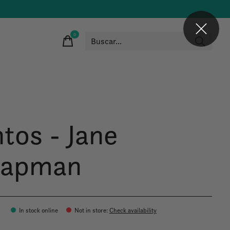
0
items
ntos - Jane
apman
0
In stock online
Not in store
:
Check availability