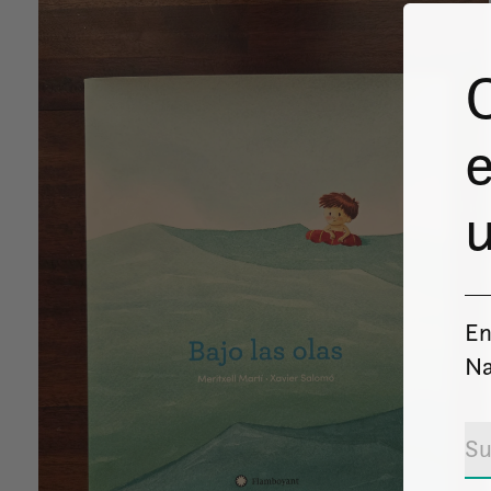
e
u
En
Na