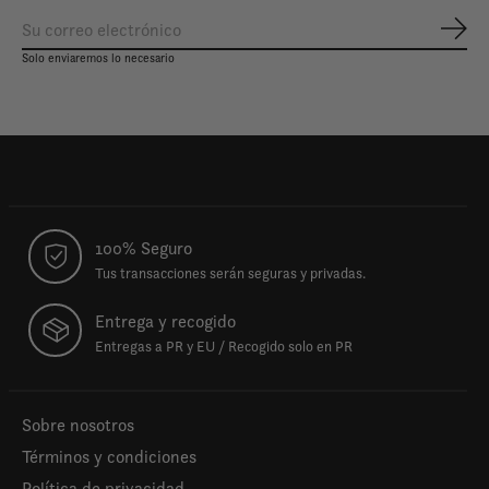
Susc
Solo enviaremos lo necesario
100% Seguro
Tus transacciones serán seguras y privadas.
Entrega y recogido
Entregas a PR y EU / Recogido solo en PR
Sobre nosotros
Términos y condiciones
Política de privacidad