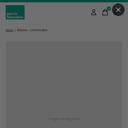
0
items
Inicio
/
Árboles - Lemniscates
Image coming soon