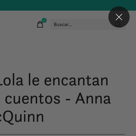
0
items
Lola le encantan
s cuentos - Anna
Quinn