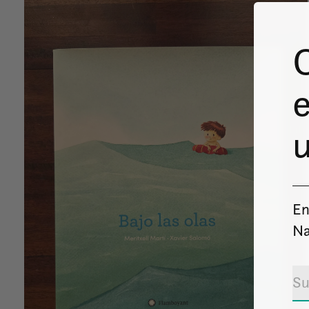
e
u
En
Na