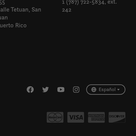
55
1 (787) 722-5834, ext.
alle Tetuan, San
242
uan
uerto Rico
Español
English (US)
Español