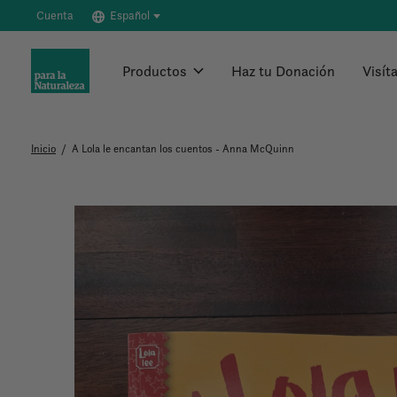
Cuenta
Español
Productos
Haz tu Donación
Visít
Inicio
/
A Lola le encantan los cuentos - Anna McQuinn
Slideshow Items