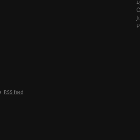
1
C
J
P
a
RSS feed