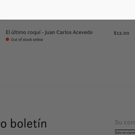
El último coquí - Juan Carlos Acevedo
$12.00
Out of stock online
o boletín
Solo enviare