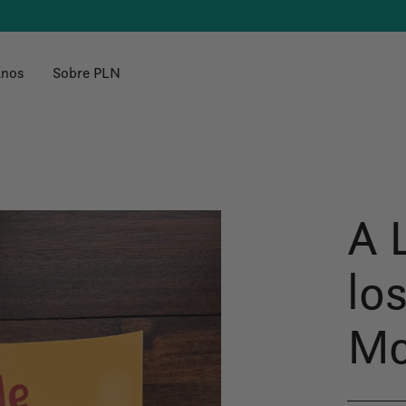
anos
Sobre PLN
A 
lo
Mc