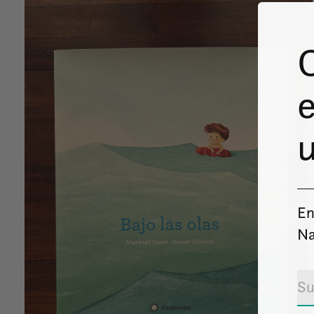
e
u
En
Na