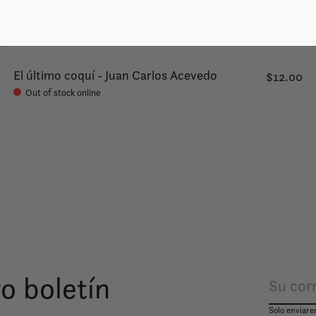
El último coquí - Juan Carlos Acevedo
$12.00
Out of stock online
o boletín
Solo enviare