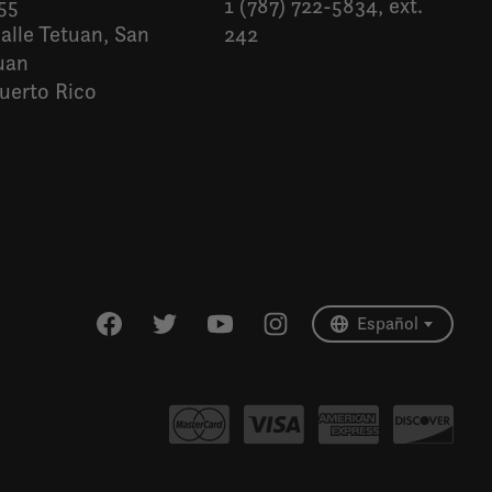
55
1 (787) 722-5834, ext.
alle Tetuan, San
242
uan
uerto Rico
Español
English (US)
Español