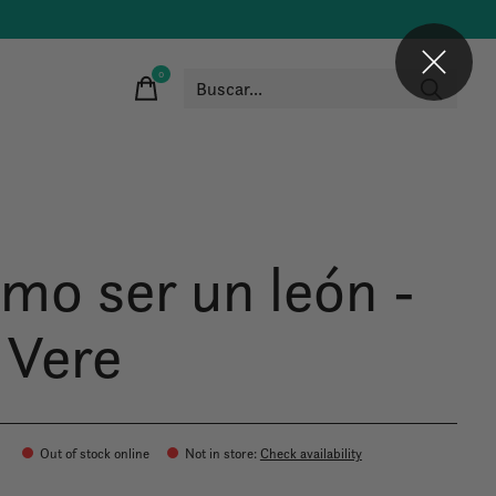
0
items
mo ser un león -
 Vere
Out of stock online
Not in store
:
Check availability