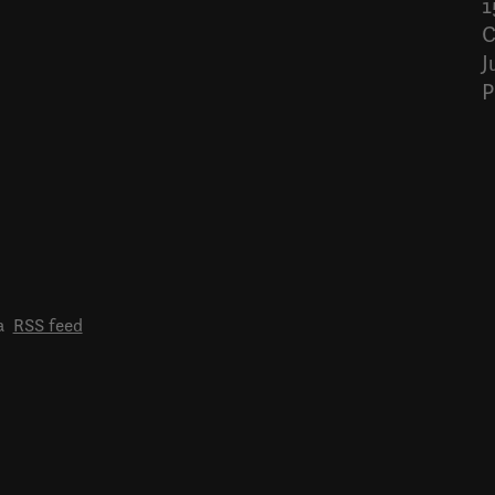
1
C
J
P
a
RSS feed