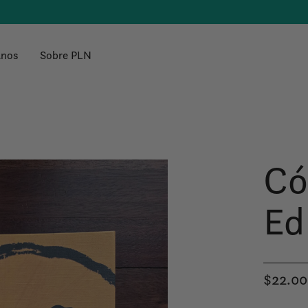
anos
Sobre PLN
Có
Ed
$22.00