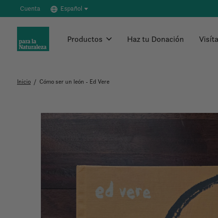
Cuenta
Español
Productos
Haz tu Donación
Visít
Inicio
/
Cómo ser un león - Ed Vere
Slideshow Items