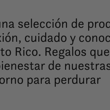
una selección de pr
xión, cuidado y cono
to Rico. Regalos qu
bienestar de nuestr
orno para perdurar