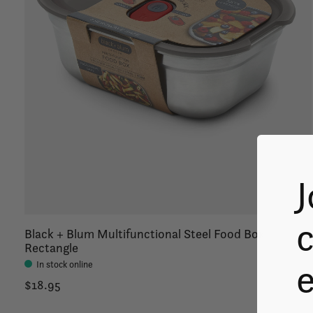
J
c
Black + Blum Multifunctional Steel Food Box
Rectangle
In stock online
$18.95