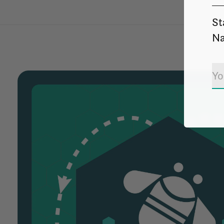
St
Na