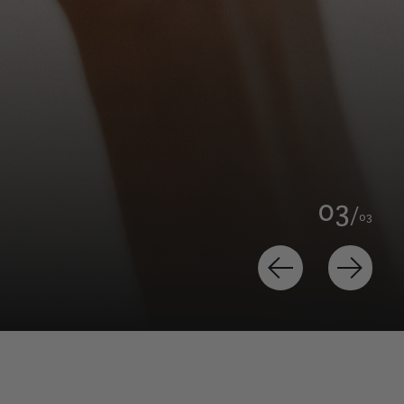
0
3
/
0
3