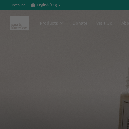
Account
English (US)
Hero banner Items
Products
Donate
Visit Us
Abo