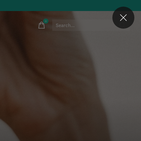
0
items