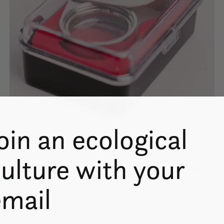
oin an ecological
ulture with your
Portable loupe
$6.00
In stock online
email