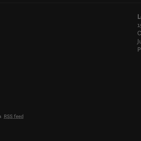
L
1
C
J
P
a
RSS feed