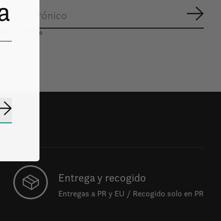
a
Suscr
mos lo necesario
Suscribirse
Entrega y recogido
Entregas a PR y EU / Recogido solo en PR