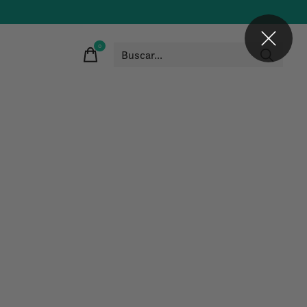
0
items