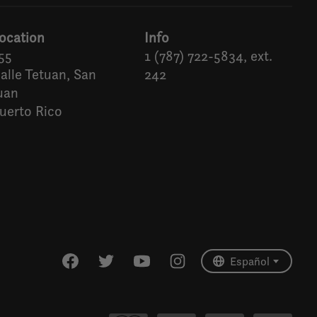
ocation
Info
55
1 (787) 722-5834, ext.
alle Tetuan, San
242
uan
uerto Rico
Español
English (US)
Español