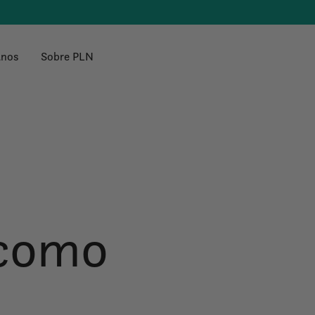
anos
Sobre PLN
 como