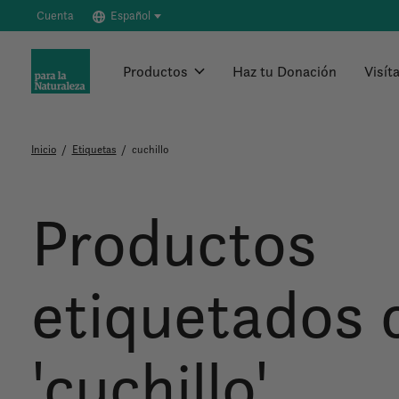
Cuenta
Español
Productos
Haz tu Donación
Visít
Inicio
/
Etiquetas
/
cuchillo
Productos
etiquetados
'cuchillo'