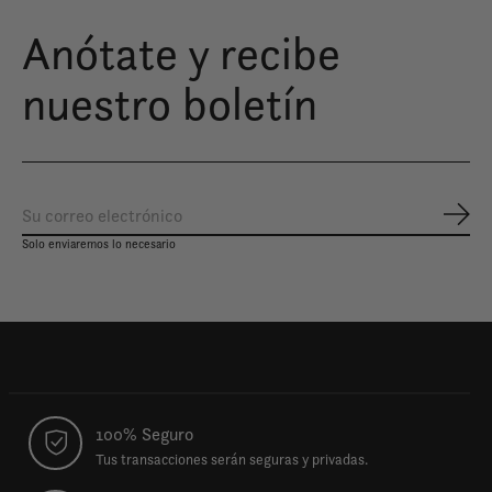
Anótate y recibe
nuestro boletín
Susc
Solo enviaremos lo necesario
100% Seguro
Tus transacciones serán seguras y privadas.