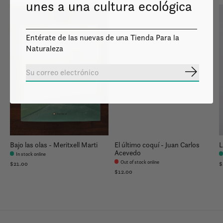
unes a una cultura ecológica
Entérate de las nuevas de una Tienda Para la
Naturaleza
Image coming
soon
Suscribir
Bajo las olas - Meritxell Marti
El último coquí - Juan Carlos
L
Acevedo
In stock online
Out of stock online
$21.00
$
$12.00