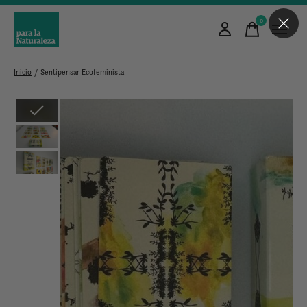
0
items
Inicio
/
Sentipensar Ecofeminista
Slideshow Items