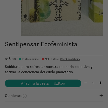
Sentipensar Ecofeminista
$18.00
In stock online
Not in store
:
Check availability
Sabiduría para refrescar nuestra memoria colectiva y
activar la conciencia del cuido planetario
Cantidad:
Añadir a la cesta
— $18.00
Opiniones (0)