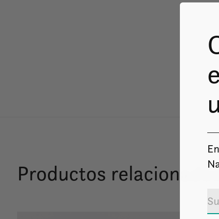
e
u
En
Na
Productos relacionado
Carousel items