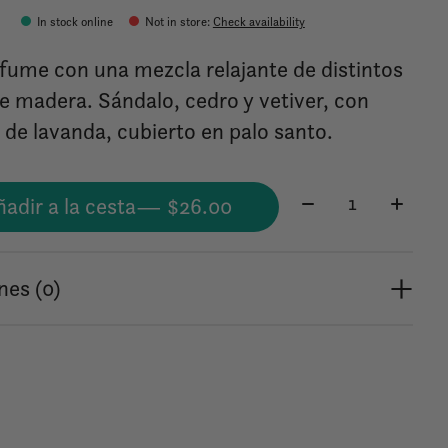
0
In stock online
Not in store
:
Check availability
fume con una mezcla relajante de distintos
de madera. Sándalo, cedro y vetiver, con
 de lavanda, cubierto en palo santo.
Cantidad:
adir a la cesta
— $26.00
nes (0)