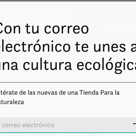
Jojoba orgánica, Pal
del Atlas orgánico, 
Con tu correo
orgánico
lectrónico te unes 
Elaborado localment
na cultura ecológic
térate de las nuevas de una Tienda Para la
turaleza
s