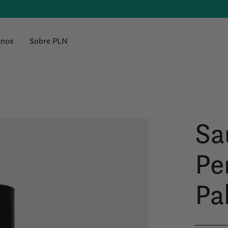
anos
Sobre PLN
Sa
Pe
Pa