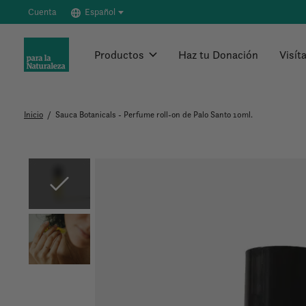
Cuenta
Español
Productos
Haz tu Donación
Visít
Inicio
/
Sauca Botanicals - Perfume roll-on de Palo Santo 10ml.
Slideshow Items