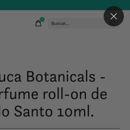
0
items
uca Botanicals -
rfume roll-on de
lo Santo 10ml.