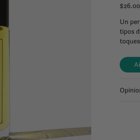
$26.0
Un per
tipos 
toques
Añ
Opinio