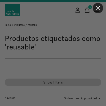
0
items
Inicio
/
Etiquetas
/
reusable
Productos etiquetados como
'reusable'
Show filters
0
result
Ordenar —
Popularidad