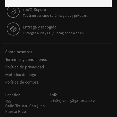
100% Seguro
Tus transacciones serán seguras y privadas.
Entrega y recogido
Entregas a PR y EU / Recogido solo en PR
Sobre nosotros
Términos y condiciones
Política de privacidad
Métodos de pago
Política de compra
Location
Info
155
1 (787) 722-5834, ext. 242
Calle Tetuan, San Juan
Puerto Rico
Español