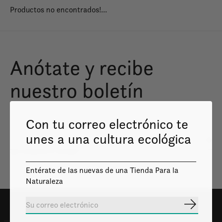
Productos no encontrados!...
Anótate y recibe
nuestro boletín
Con tu correo electrónico te
unes a una cultura ecológica
Susc
Solo enviaremos lo necesario
Entérate de las nuevas de una Tienda Para la
Naturaleza
Suscribir