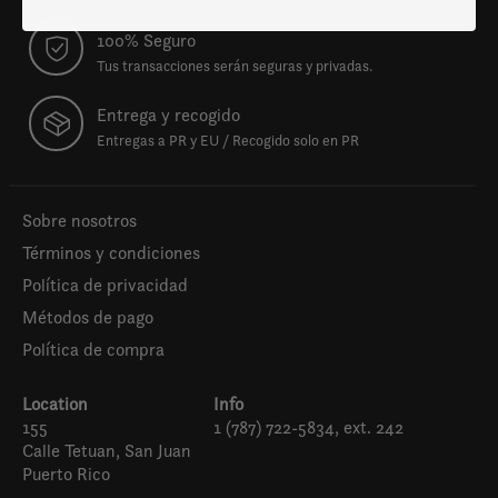
100% Seguro
Tus transacciones serán seguras y privadas.
Entrega y recogido
Entregas a PR y EU / Recogido solo en PR
Sobre nosotros
Términos y condiciones
Política de privacidad
Métodos de pago
Política de compra
Location
Info
155
1 (787) 722-5834, ext. 242
Calle Tetuan, San Juan
Puerto Rico
Español