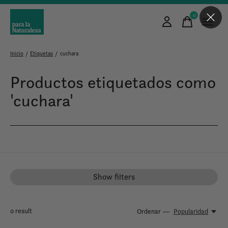
0
items
Inicio
/
Etiquetas
/
cuchara
Productos etiquetados como
'cuchara'
Show filters
0
result
Ordenar —
Popularidad