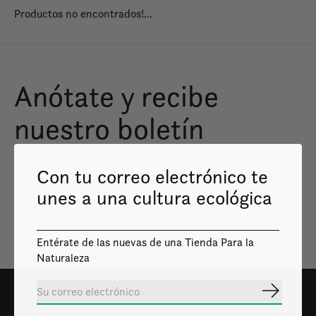
Productos no encontrados!...
Anótate y recibe
nuestro boletín
Con tu correo electrónico te
unes a una cultura ecológica
Susc
Solo enviaremos lo necesario
Entérate de las nuevas de una Tienda Para la
Naturaleza
Suscribir