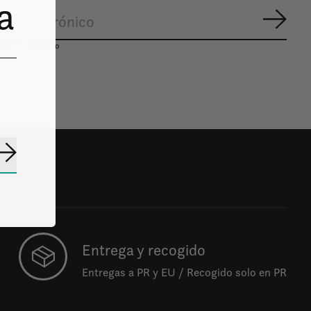
a
Suscr
mos lo necesario
Suscribirse
Entrega y recogido
Entregas a PR y EU / Recogido solo en PR