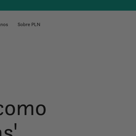
anos
Sobre PLN
 como
s'