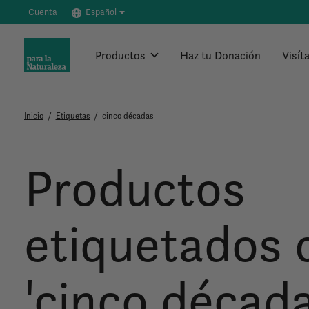
Cuenta
Español
Productos
Haz tu Donación
Visít
Inicio
/
Etiquetas
/
cinco décadas
Productos
etiquetados
'cinco década