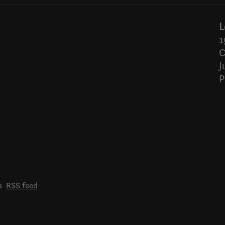
L
1
C
J
P
a
RSS feed