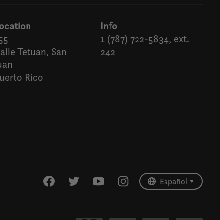
ocation
Info
55
1 (787) 722-5834, ext.
alle Tetuan, San
242
uan
uerto Rico
Español
English (US)
Español