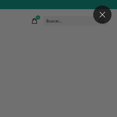
0
items