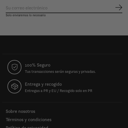
Susc
Solo enviaremos lo necesario
100% Seguro
Tus transacciones serán seguras y privadas.
Entrega y recogido
Entregas a PR y EU / Recogido solo en PR
Sobre nosotros
Términos y condiciones
Política de privacidad