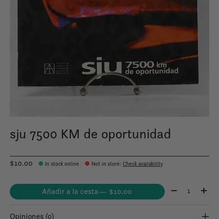
sju 7500 KM de oportunidad
$10.00
In stock online
Not in store
:
Check availability
Cantidad:
Añadir a la cesta
— $10.00
Opiniones (0)