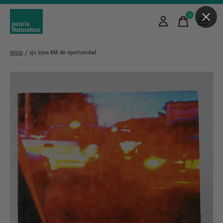
0
items
Inicio
/
sju 7500 KM de oportunidad
Slideshow Items