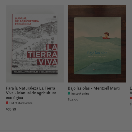
Para la Naturaleza La Tierra
Bajo las olas - Meritxell Marti
E
Viva - Manual de agricultura
A
In stock online
ecológica
$21.00
Out of stock online
$
$35.99