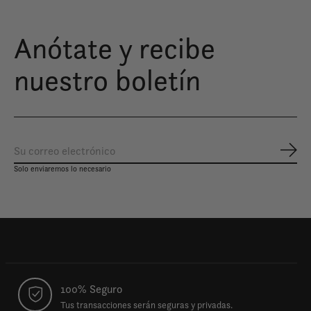
Anótate y recibe
nuestro boletín
Susc
Solo enviaremos lo necesario
100% Seguro
Tus transacciones serán seguras y privadas.