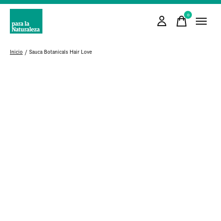
0
items
Inicio
/
Sauca Botanicals Hair Love