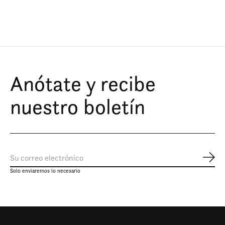
Carousel items
Anótate y recibe
nuestro boletín
Susc
Solo enviaremos lo necesario