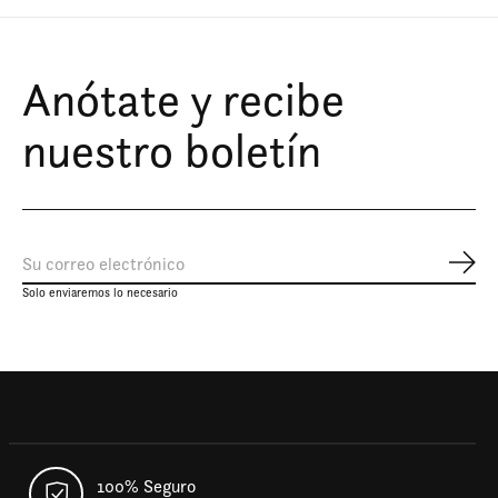
Anótate y recibe
nuestro boletín
Susc
Solo enviaremos lo necesario
100% Seguro