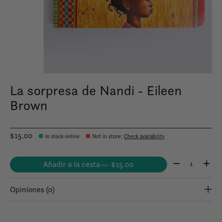
La sorpresa de Nandi - Eileen
Brown
$15.00
In stock online
Not in store
:
Check availability
Cantidad:
Añadir a la cesta
— $15.00
Opiniones (0)