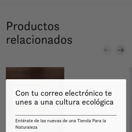
Productos
relacionados
Carousel items
Con tu correo electrónico te
unes a una cultura ecológica
Image coming
soon
Entérate de las nuevas de una Tienda Para la
Naturaleza