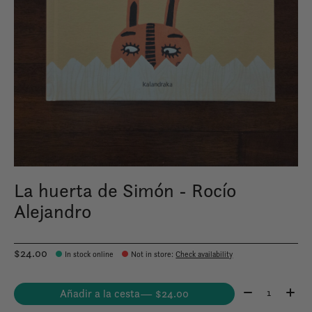
La huerta de Simón - Rocío
Alejandro
$24.00
In stock online
Not in store
:
Check availability
Cantidad:
Añadir a la cesta
— $24.00