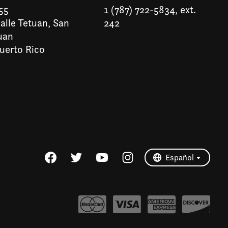
55
1 (787) 722-5834, ext.
alle Tetuan, San
242
uan
uerto Rico
Español
English (US)
Español