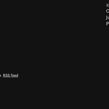
1
C
J
P
a
RSS feed