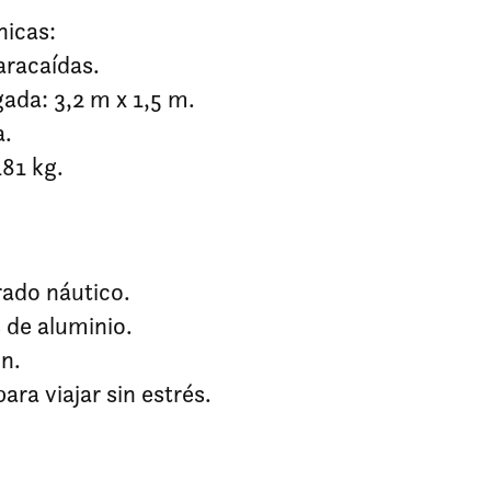
nicas:
aracaídas.
ada: 3,2 m x 1,5 m.
a.
81 kg.
ado náutico.
 de aluminio.
n.
ara viajar sin estrés.