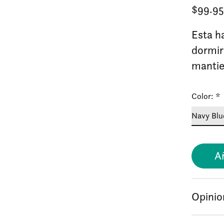
$99.9
Esta h
dormir
mantie
Color:
*
Añ
Opinio