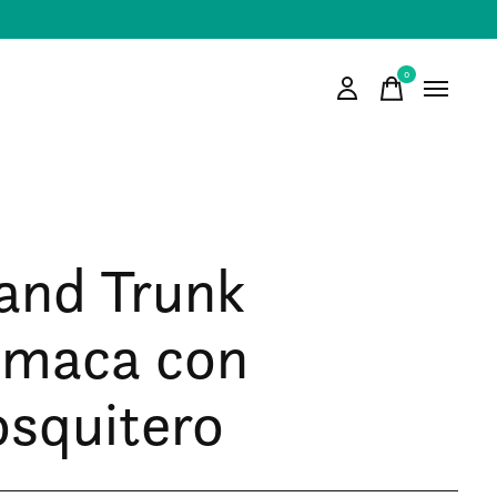
0
items
and Trunk
maca con
squitero