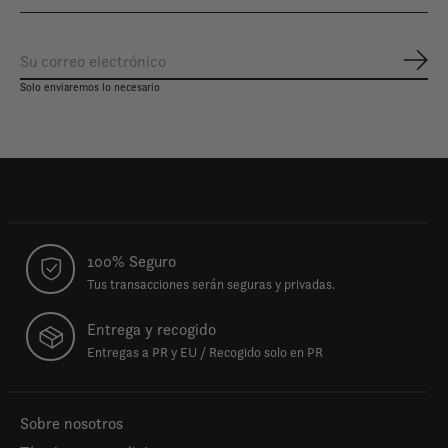
Susc
Solo enviaremos lo necesario
100% Seguro
Tus transacciones serán seguras y privadas.
Entrega y recogido
Entregas a PR y EU / Recogido solo en PR
Sobre nosotros