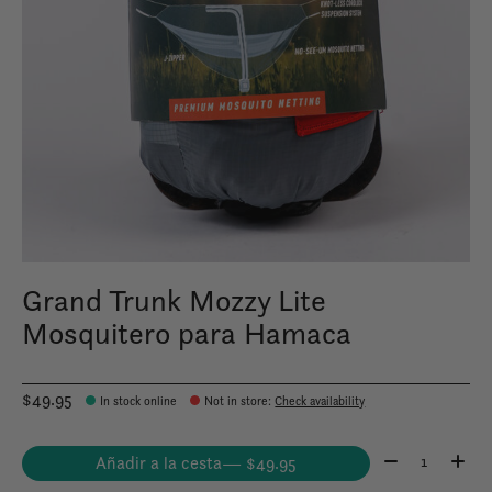
Grand Trunk Mozzy Lite
Mosquitero para Hamaca
$49.95
In stock online
Not in store
:
Check availability
Cantidad:
Añadir a la cesta
— $49.95