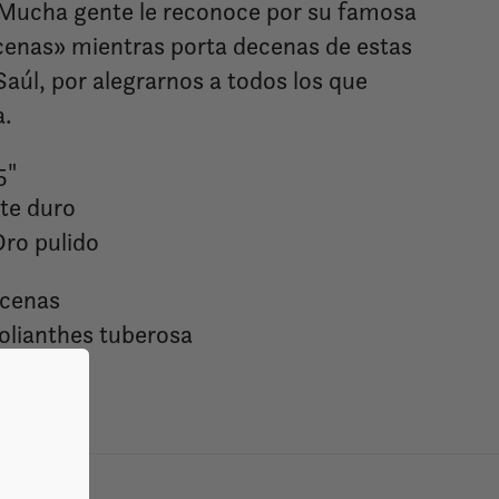
. Mucha gente le reconoce por su famosa
enas» mientras porta decenas de estas
Saúl, por alegrarnos a todos los que
a.
5"
lte duro
Oro pulido
cenas
olianthes tuberosa