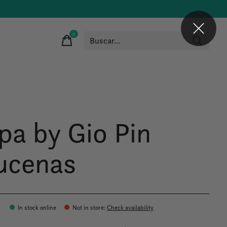
0
items
pa by Gio Pin
ucenas
In stock online
Not in store
:
Check availability