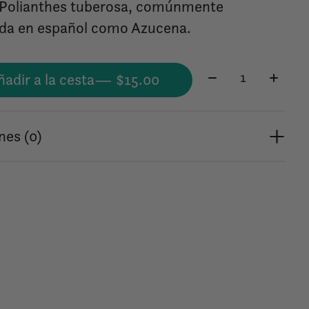
 Polianthes tuberosa, comúnmente
da en español como Azucena.
Cantidad:
ñadir a la cesta
— $15.00
nes (0)