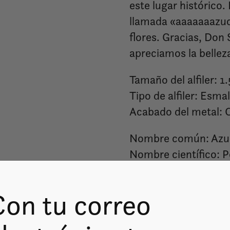
este lugar histórico
llamada «aaaaaaazuc
flores. Gracias, Don 
apreciamos la bellez
Tamaño del alfiler: 1.
Tipo de alfiler: Esma
Acabado del metal: 
Nombre común: Azu
Nombre científico: P
Con tu correo