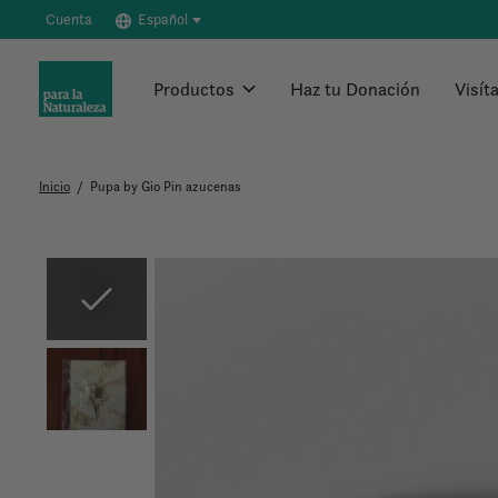
Cuenta
Español
Productos
Haz tu Donación
Visít
Inicio
/
Pupa by Gio Pin azucenas
Slideshow Items