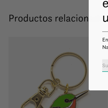
e
u
Productos relacionado
En
Carousel items
Na