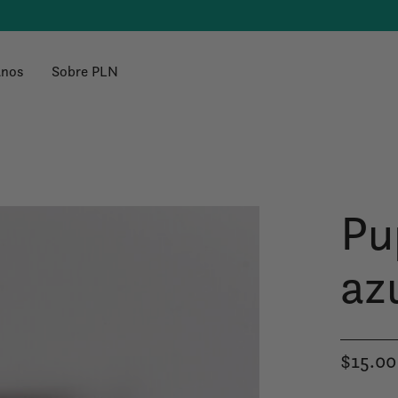
anos
Sobre PLN
Pu
az
$15.00