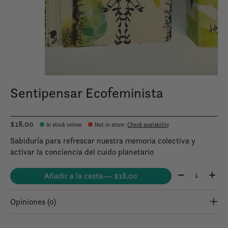
Sentipensar Ecofeminista
$18.00
In stock online
Not in store
:
Check availability
Sabiduría para refrescar nuestra memoria colectiva y
activar la conciencia del cuido planetario
Cantidad:
Añadir a la cesta
— $18.00
Opiniones (0)