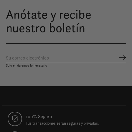
Anótate y recibe
nuestro boletín
Susc
Solo enviaremos lo necesario
100% Seguro
Tus transacciones serán seguras y privadas.