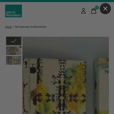
0
items
Inicio
/
Sentipensar Ecofeminista
Slideshow Items