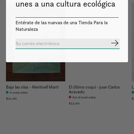
unes a una cultura ecológica
Entérate de las nuevas de una Tienda Para la
Naturaleza
Image coming
soon
Suscribir
Bajo las olas - Meritxell Marti
El último coquí - Juan Carlos
L
Acevedo
In stock online
Out of stock online
$21.00
$
$12.00