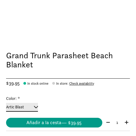
Grand Trunk Parasheet Beach
Blanket
$39.95
In stock online
In store
:
Check availability
Color:
*
Cantidad:
Añadir a la cesta
— $39.95