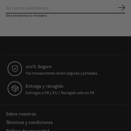
Susc
Solo enviaremos lo necesario
100% Seguro
Tus transacciones serán seguras y privadas.
Entrega y recogido
Entregas a PR y EU / Recogido solo en PR
Sobre nosotros
Términos y condiciones
Política de privacidad