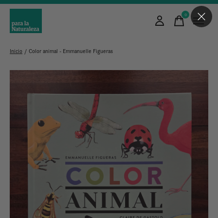
0
items
Inicio
/
Color animal - Emmanuelle Figueras
Slideshow Items