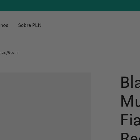
anos
Sobre PLN
23oz./650ml
Bl
Mu
Fi
Re