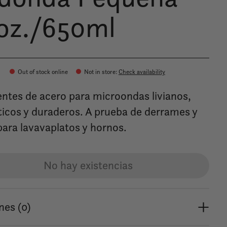
oz./650ml
Out of stock online
Not in store
:
Check availability
entes de acero para microondas livianos,
icos y duraderos. A prueba de derrames y
para lavavaplatos y hornos.
No hay existencias
nes (0)