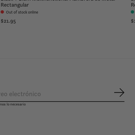
Rectangular
R
Out of stock online
$21.95
$
Suscr
mos lo necesario