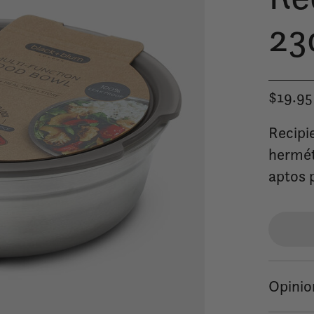
23
$19.95
Recipi
hermét
aptos 
Opinio