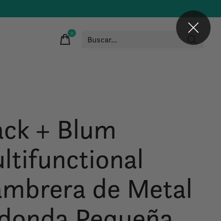
0
items
ack + Blum
ltifunctional
ambrera de Metal
donda Pequeña