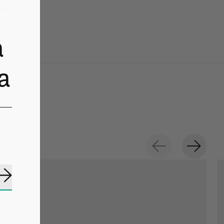
ml.
a
a
Suscribirse