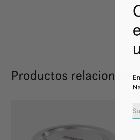
e
u
Productos relacionado
En
Na
Carousel items