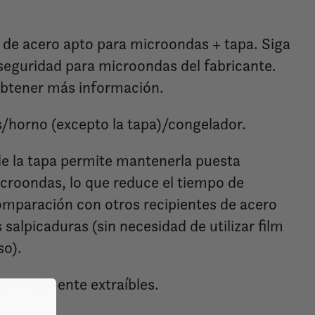
 de acero apto para microondas + tapa. Siga
 seguridad para microondas del fabricante.
btener más información.
as/horno (excepto la tapa)/congelador.
 de la tapa permite mantenerla puesta
icroondas, lo que reduce el tiempo de
omparación con otros recipientes de acero
s salpicaduras (sin necesidad de utilizar film
so).
tas totalmente extraíbles.