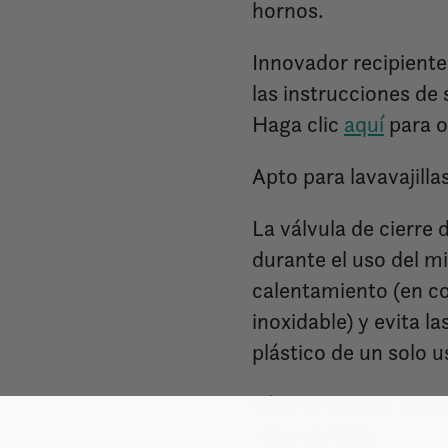
hornos.
Innovador recipiente
las instrucciones de
Haga clic
aquí
para o
Apto para lavavajill
La válvula de cierre
durante el uso del m
calentamiento (en c
inoxidable) y evita la
plástico de un solo u
Fácil de limpiar: jun
Libre de BPA.