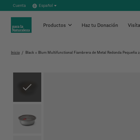
Cuenta
Español
Productos
Haz tu Donación
Visít
Inicio
/
Black + Blum Multifunctional Fiambrera de Metal Redonda Pequeña 
Slideshow Items